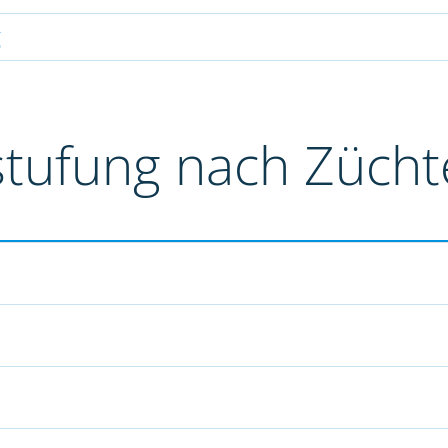
g
stufung nach Züch