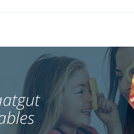
atgut
ables