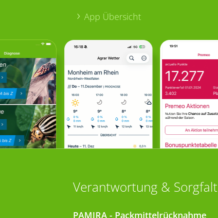
App Übersicht
Verantwortung & Sorgfalt
PAMIRA - Packmittelrücknahme