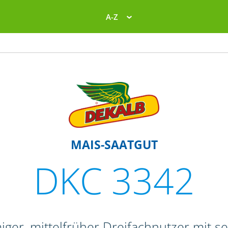
A-Z
MAIS-SAATGUT
DKC 3342
iger, mittelfrüher Dreifachnutzer mit s