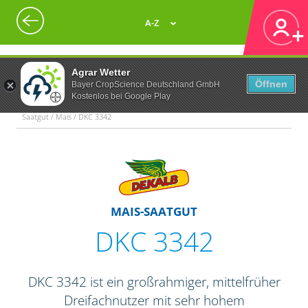
A-Z
Agrar Wetter
Öffnen
Bayer CropScience Deutschland GmbH
Kostenlos bei Google Play
Saatgut / Mais / DKC 3342
MAIS-SAATGUT
DKC 3342
DKC 3342 ist ein großrahmiger, mittelfrüher
Dreifachnutzer mit sehr hohem