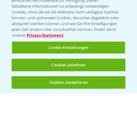
wirksamen Rechtsbehelfe zur Verfügung stehen.
Detaillierte Informationen zu unbedingt notwendigen
Cookies, ohne die wir die Webseite nicht verfügbar machen
Beratung auf WhatsApp
können, und optionalen Cookies, die unten abgelehnt oder
T.
+49 (0)174 346 564 1
akzeptiert werden können, und wie Sie Ihre Einwilligungen
jeder Zeit ändern oder zurückziehen können, finden Sie in
unserer
Privacy Statement
KONTAKT
Cookie Einstellungen
Hilfe in Notfällen
Cookies ablehnen
T.
+49 (0)214/30-20220
Cookies akzeptieren
Öffnen
Bis zu 4 Produkte vergleichen:
(noch 4)
Folgen Sie uns