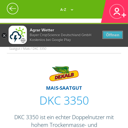
A-Z
Agrar Wetter
Öffnen
Bayer CropScience Deutschland GmbH
Kostenlos bei Google Play
Saatgut / Mais / DKC 3350
MAIS-SAATGUT
DKC 3350
DKC 3350 ist ein echter Doppelnutzer mit
hohem Trockenmasse- und