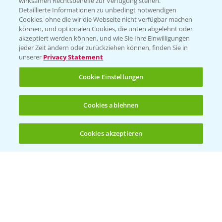
wirksamen Rechtsbehelfe zur Verfügung stehen.
Detaillierte Informationen zu unbedingt notwendigen
Cookies, ohne die wir die Webseite nicht verfügbar machen
Beratung auf WhatsApp
können, und optionalen Cookies, die unten abgelehnt oder
T.
+49 (0)174 346 564 1
akzeptiert werden können, und wie Sie Ihre Einwilligungen
jeder Zeit ändern oder zurückziehen können, finden Sie in
unserer
Privacy Statement
KONTAKT
Cookie Einstellungen
Hilfe in Notfällen
Cookies ablehnen
T.
+49 (0)214/30-20220
Cookies akzeptieren
Öffnen
Bis zu 4 Produkte vergleichen:
(noch 4)
Folgen Sie uns