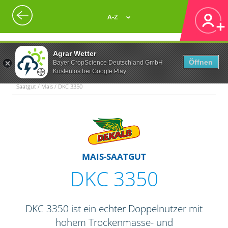
A-Z
Agrar Wetter
Öffnen
Bayer CropScience Deutschland GmbH
Kostenlos bei Google Play
Saatgut / Mais / DKC 3350
MAIS-SAATGUT
DKC 3350
DKC 3350 ist ein echter Doppelnutzer mit
hohem Trockenmasse- und