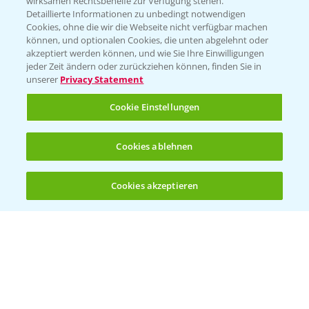
wirksamen Rechtsbehelfe zur Verfügung stehen.
Detaillierte Informationen zu unbedingt notwendigen
Cookies, ohne die wir die Webseite nicht verfügbar machen
Beratung auf WhatsApp
können, und optionalen Cookies, die unten abgelehnt oder
T.
+49 (0)174 346 564 1
akzeptiert werden können, und wie Sie Ihre Einwilligungen
jeder Zeit ändern oder zurückziehen können, finden Sie in
unserer
Privacy Statement
KONTAKT
Cookie Einstellungen
Hilfe in Notfällen
Cookies ablehnen
T.
+49 (0)214/30-20220
Cookies akzeptieren
Öffnen
Bis zu 4 Produkte vergleichen:
(noch 4)
Folgen Sie uns