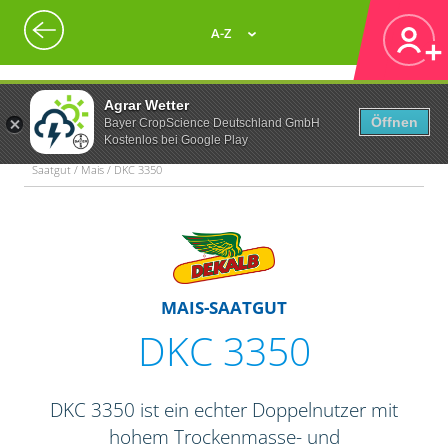
A-Z
Agrar Wetter
Öffnen
Bayer CropScience Deutschland GmbH
Kostenlos bei Google Play
Saatgut / Mais / DKC 3350
MAIS-SAATGUT
DKC 3350
DKC 3350 ist ein echter Doppelnutzer mit
hohem Trockenmasse- und