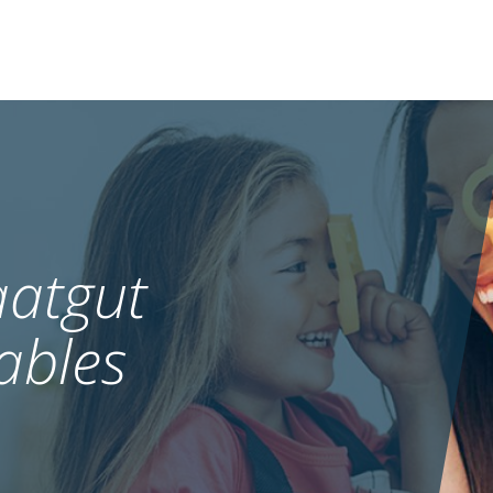
atgut
ables