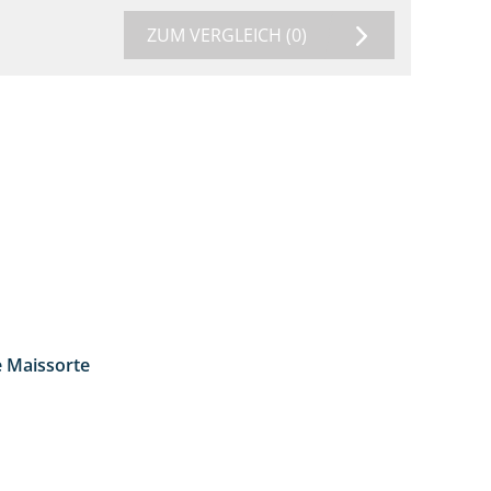
ZUM VERGLEICH
(0)
e Maissorte
1:23