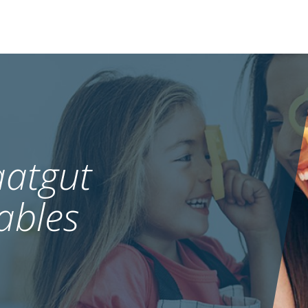
atgut
ables