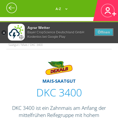
A-Z
Agrar Wetter
Öffnen
Bayer CropScience Deutschland GmbH
Kostenlos bei Google Play
Saatgut / Mais / DKC 3400
MAIS-SAATGUT
DKC 3400
DKC 3400 ist ein Zahnmais am Anfang der
mittelfrühen Reifegruppe mit hohem