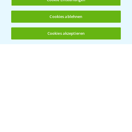
Cookies ablehnen
Cookies akzeptieren
Öffnen
Bis zu 4 Produkte vergleichen:
(noch 4)
Vegetables by Bayer
Gemüsesaatgut von
Vegetables Bayer
WEBSITE BESUCHEN