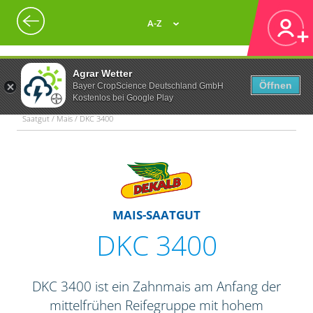
A-Z
Agrar Wetter
Öffnen
Bayer CropScience Deutschland GmbH
Kostenlos bei Google Play
Saatgut / Mais / DKC 3400
MAIS-SAATGUT
DKC 3400
DKC 3400 ist ein Zahnmais am Anfang der
mittelfrühen Reifegruppe mit hohem