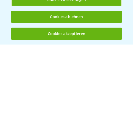
Cookies ablehnen
Cookies akzeptieren
Öffnen
Bis zu 4 Produkte vergleichen:
(noch 4)
Vegetables by Bayer
Gemüsesaatgut von
Vegetables Bayer
WEBSITE BESUCHEN