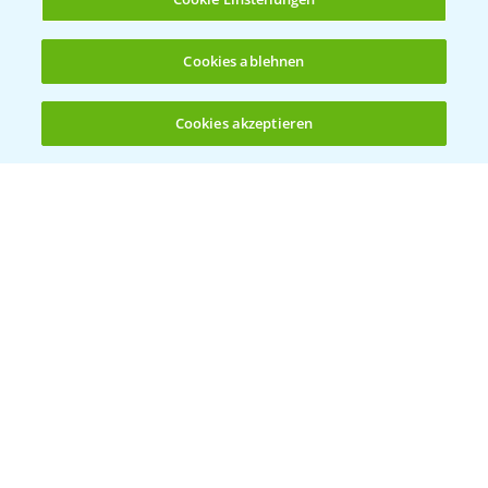
Cookies ablehnen
Cookies akzeptieren
Öffnen
Bis zu 4 Produkte vergleichen:
(noch 4)
Vegetables by Bayer
Gemüsesaatgut von
Vegetables Bayer
WEBSITE BESUCHEN