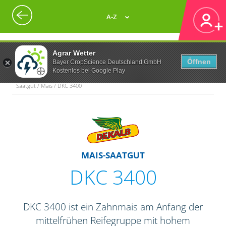
A-Z
Agrar Wetter
Öffnen
Bayer CropScience Deutschland GmbH
Kostenlos bei Google Play
Saatgut / Mais / DKC 3400
MAIS-SAATGUT
DKC 3400
DKC 3400 ist ein Zahnmais am Anfang der
mittelfrühen Reifegruppe mit hohem