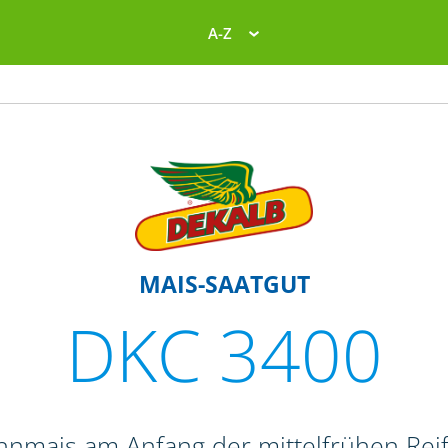
A-Z
MAIS-SAATGUT
DKC 3400
ahnmais am Anfang der mittelfrühen Re