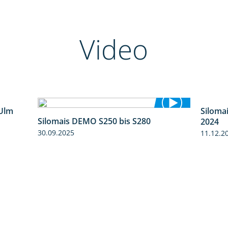
Video
Ulm
Silomais DEMO S250 bis S280
Siloma
7:10
9:58
2024
30.09.2025
11.12.2