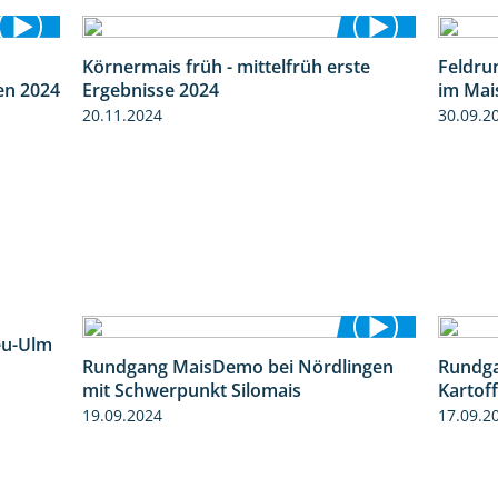
Körnermais früh - mittelfrüh erste
Feldru
8:38
4:29
en 2024
Ergebnisse 2024
im Mai
20.11.2024
30.09.2
eu-Ulm
Rundgang MaisDemo bei Nördlingen
Rundga
4:50
10:51
mit Schwerpunkt Silomais
Kartof
19.09.2024
17.09.2