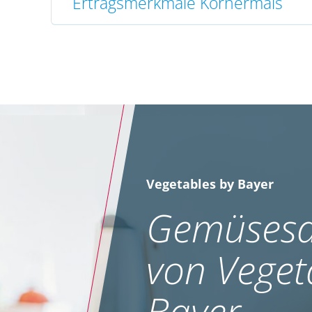
Ertragsmerkmale Körnermais
Vegetables by Bayer
Gemüsesa
von Veget
Bayer