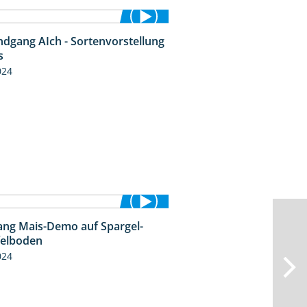
ndgang AIch - Sortenvorstellung
11:24
s
024
ng Mais-Demo auf Spargel-
9:53
felboden
024