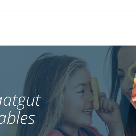
atgut
ables