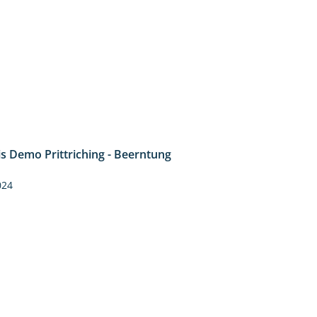
is Demo Prittriching - Beerntung
12:28
024