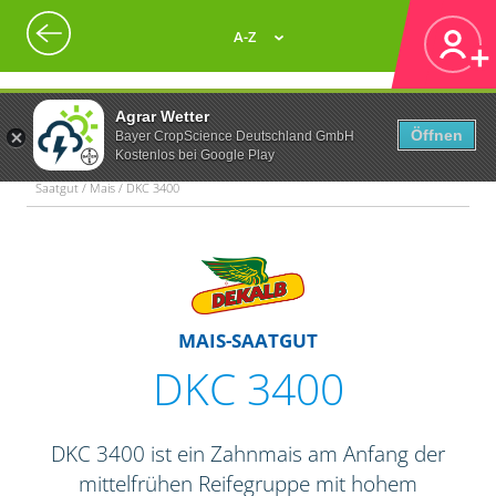
A-Z
Agrar Wetter
Öffnen
Bayer CropScience Deutschland GmbH
Kostenlos bei Google Play
Saatgut / Mais / DKC 3400
MAIS-SAATGUT
DKC 3400
DKC 3400 ist ein Zahnmais am Anfang der
mittelfrühen Reifegruppe mit hohem