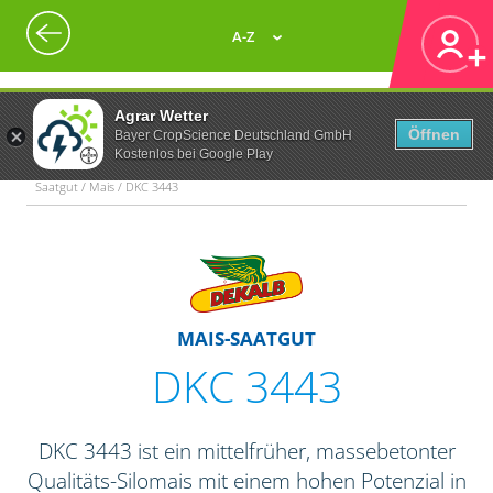
A-Z
Agrar Wetter
Öffnen
Bayer CropScience Deutschland GmbH
Kostenlos bei Google Play
Saatgut / Mais / DKC 3443
MAIS-SAATGUT
DKC 3443
DKC 3443 ist ein mittelfrüher, massebetonter
Qualitäts-Silomais mit einem hohen Potenzial in