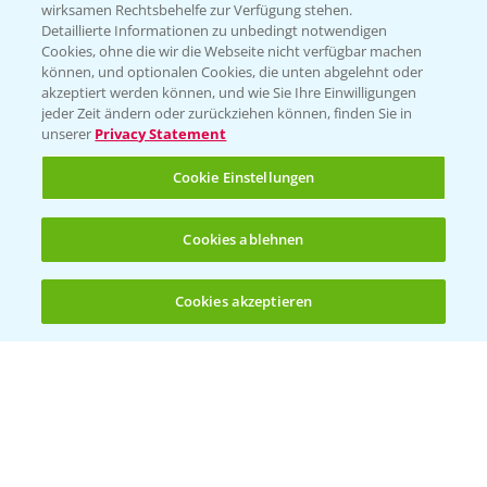
T.
+49 (0)174 346 564 1
wirksamen Rechtsbehelfe zur Verfügung stehen.
Detaillierte Informationen zu unbedingt notwendigen
Cookies, ohne die wir die Webseite nicht verfügbar machen
KONTAKT
können, und optionalen Cookies, die unten abgelehnt oder
akzeptiert werden können, und wie Sie Ihre Einwilligungen
jeder Zeit ändern oder zurückziehen können, finden Sie in
Hilfe in Notfällen
unserer
Privacy Statement
T.
+49 (0)214/30-20220
Cookie Einstellungen
Cookies ablehnen
Cookies akzeptieren
Öffnen
Bis zu 4 Produkte vergleichen:
(noch 4)
Folgen Sie uns