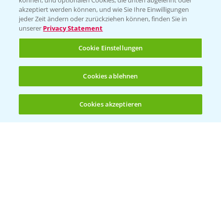
können, und optionalen Cookies, die unten abgelehnt oder
T.
+49 (0)174 346 564 1
akzeptiert werden können, und wie Sie Ihre Einwilligungen
jeder Zeit ändern oder zurückziehen können, finden Sie in
unserer
Privacy Statement
KONTAKT
Cookie Einstellungen
Hilfe in Notfällen
Cookies ablehnen
T.
+49 (0)214/30-20220
Cookies akzeptieren
Öffnen
Bis zu 4 Produkte vergleichen:
(noch 4)
Folgen Sie uns