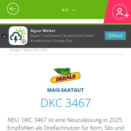
A-Z
Agrar Wetter
Öffnen
Bayer CropScience Deutschland GmbH
Kostenlos bei Google Play
Saatgut / Mais / DKC 3467
MAIS-SAATGUT
DKC 3467
NEU: DKC 3467 ist eine Neuzulassung in 2025.
Empfohlen als Dreifachnutzer für Korn, Silo und