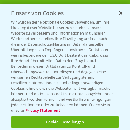
Bayer CropScience Schweiz
Einsatz von Cookies
Presse
Wir würden gerne optionale Cookies verwenden, um Ihre
Vegetables Deutschland
Nutzung dieser Website besser zu verstehen, unsere
Website zu verbessern und Informationen mit unseren
Infos
Werbepartnern zu teilen. Ihre Einwilligung umfasst auch
die in der Datenschutzerklärung im Detail dargestellten
Übermittlungen an Empfänger in unsicheren Drittstaaten,
wie insbesondere den USA. Dort besteht das Risiko, dass
LINKS
Ihre derart übermittelten Daten dem Zugriff durch
Apps
Behörden in diesen Drittstaaten zu Kontroll- und
Überwachungszwecken unterliegen und dagegen keine
Wetter Aktuell
wirksamen Rechtsbehelfe zur Verfügung stehen.
Detaillierte Informationen zu unbedingt notwendigen
Cookies, ohne die wir die Webseite nicht verfügbar machen
BROSCHÜREN
können, und optionalen Cookies, die unten abgelehnt oder
akzeptiert werden können, und wie Sie Ihre Einwilligungen
Ackerbau
jeder Zeit ändern oder zurückziehen können, finden Sie in
unserer
Privacy Statement
Saatgut
Sonderkulturen
Cookie Einstellungen