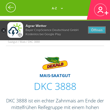
A-Z
Agrar Wetter
Öffnen
Bayer CropScience Deutschland GmbH
Kostenlos bei Google Play
Saatgut / Mais / DKC 3888
MAIS-SAATGUT
DKC 3888
DKC 3888 ist ein echter Zahnmais am Ende der
mittelfrühen Reifegruppe mit einem hohen