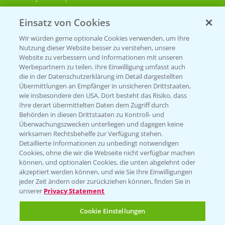
Bayer CropScience Schweiz
Einsatz von Cookies
Presse
Wir würden gerne optionale Cookies verwenden, um Ihre
Vegetables Deutschland
Nutzung dieser Website besser zu verstehen, unsere
Website zu verbessern und Informationen mit unseren
Infos
Werbepartnern zu teilen. Ihre Einwilligung umfasst auch
die in der Datenschutzerklärung im Detail dargestellten
Übermittlungen an Empfänger in unsicheren Drittstaaten,
wie insbesondere den USA. Dort besteht das Risiko, dass
LINKS
Ihre derart übermittelten Daten dem Zugriff durch
Apps
Behörden in diesen Drittstaaten zu Kontroll- und
Überwachungszwecken unterliegen und dagegen keine
Wetter Aktuell
wirksamen Rechtsbehelfe zur Verfügung stehen.
Detaillierte Informationen zu unbedingt notwendigen
Cookies, ohne die wir die Webseite nicht verfügbar machen
BROSCHÜREN
können, und optionalen Cookies, die unten abgelehnt oder
akzeptiert werden können, und wie Sie Ihre Einwilligungen
Ackerbau
jeder Zeit ändern oder zurückziehen können, finden Sie in
unserer
Privacy Statement
Saatgut
Sonderkulturen
Cookie Einstellungen