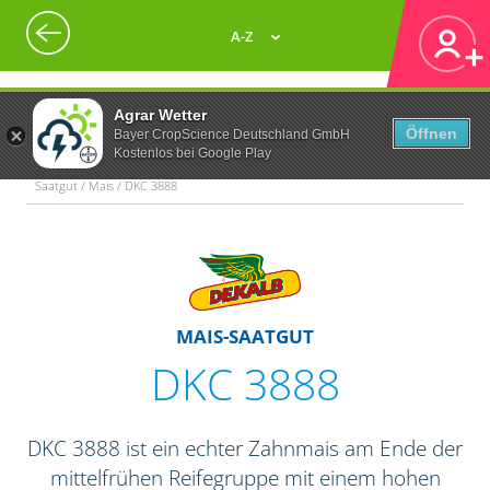
A-Z
Agrar Wetter
Öffnen
Bayer CropScience Deutschland GmbH
Kostenlos bei Google Play
Saatgut / Mais / DKC 3888
MAIS-SAATGUT
DKC 3888
DKC 3888 ist ein echter Zahnmais am Ende der
mittelfrühen Reifegruppe mit einem hohen