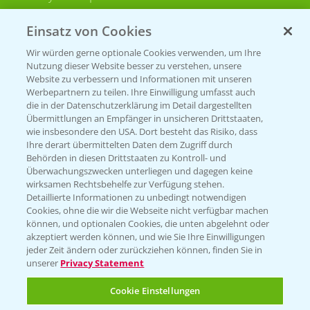
Bayer CropScience Schweiz
Einsatz von Cookies
Presse
Wir würden gerne optionale Cookies verwenden, um Ihre
Vegetables Deutschland
Nutzung dieser Website besser zu verstehen, unsere
Website zu verbessern und Informationen mit unseren
Infos
Werbepartnern zu teilen. Ihre Einwilligung umfasst auch
die in der Datenschutzerklärung im Detail dargestellten
Übermittlungen an Empfänger in unsicheren Drittstaaten,
wie insbesondere den USA. Dort besteht das Risiko, dass
LINKS
Ihre derart übermittelten Daten dem Zugriff durch
Apps
Behörden in diesen Drittstaaten zu Kontroll- und
Überwachungszwecken unterliegen und dagegen keine
Wetter Aktuell
wirksamen Rechtsbehelfe zur Verfügung stehen.
Detaillierte Informationen zu unbedingt notwendigen
Cookies, ohne die wir die Webseite nicht verfügbar machen
BROSCHÜREN
können, und optionalen Cookies, die unten abgelehnt oder
akzeptiert werden können, und wie Sie Ihre Einwilligungen
Ackerbau
jeder Zeit ändern oder zurückziehen können, finden Sie in
unserer
Privacy Statement
Saatgut
Sonderkulturen
Cookie Einstellungen