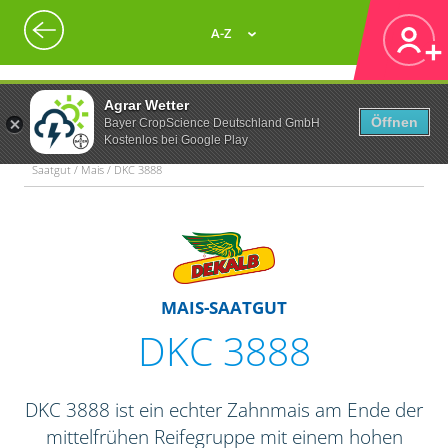
A-Z
Agrar Wetter
Öffnen
Bayer CropScience Deutschland GmbH
Kostenlos bei Google Play
Saatgut / Mais / DKC 3888
MAIS-SAATGUT
DKC 3888
DKC 3888 ist ein echter Zahnmais am Ende der
mittelfrühen Reifegruppe mit einem hohen