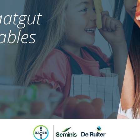
atgut
ables