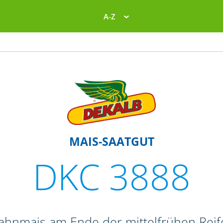
A-Z
MAIS-SAATGUT
DKC 3888
Zahnmais am Ende der mittelfrühen Re