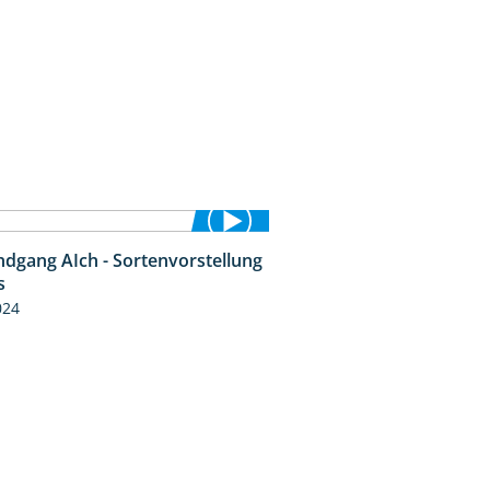
ndgang AIch - Sortenvorstellung
11:24
s
024