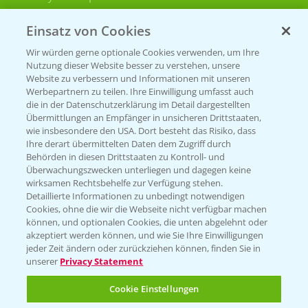
Bayer CropScience Schweiz
Einsatz von Cookies
Presse
Wir würden gerne optionale Cookies verwenden, um Ihre
Vegetables Deutschland
Nutzung dieser Website besser zu verstehen, unsere
Website zu verbessern und Informationen mit unseren
Infos
Werbepartnern zu teilen. Ihre Einwilligung umfasst auch
die in der Datenschutzerklärung im Detail dargestellten
Übermittlungen an Empfänger in unsicheren Drittstaaten,
wie insbesondere den USA. Dort besteht das Risiko, dass
LINKS
Ihre derart übermittelten Daten dem Zugriff durch
Apps
Behörden in diesen Drittstaaten zu Kontroll- und
Überwachungszwecken unterliegen und dagegen keine
Wetter Aktuell
wirksamen Rechtsbehelfe zur Verfügung stehen.
Detaillierte Informationen zu unbedingt notwendigen
Cookies, ohne die wir die Webseite nicht verfügbar machen
BROSCHÜREN
können, und optionalen Cookies, die unten abgelehnt oder
akzeptiert werden können, und wie Sie Ihre Einwilligungen
Ackerbau
jeder Zeit ändern oder zurückziehen können, finden Sie in
unserer
Privacy Statement
Saatgut
Sonderkulturen
Cookie Einstellungen