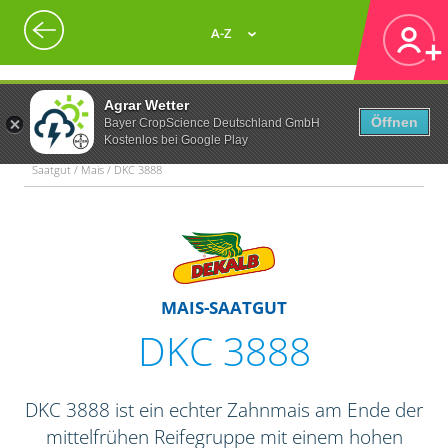
A-Z
Agrar Wetter
Öffnen
Bayer CropScience Deutschland GmbH
Kostenlos bei Google Play
Saatgut / Mais / DKC 3888
MAIS-SAATGUT
DKC 3888
DKC 3888 ist ein echter Zahnmais am Ende der
mittelfrühen Reifegruppe mit einem hohen