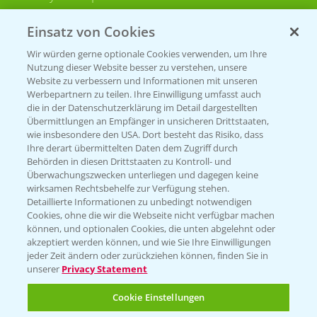
Bayer CropScience Schweiz
Einsatz von Cookies
Presse
Wir würden gerne optionale Cookies verwenden, um Ihre
Vegetables Deutschland
Nutzung dieser Website besser zu verstehen, unsere
Website zu verbessern und Informationen mit unseren
Infos
Werbepartnern zu teilen. Ihre Einwilligung umfasst auch
die in der Datenschutzerklärung im Detail dargestellten
Übermittlungen an Empfänger in unsicheren Drittstaaten,
wie insbesondere den USA. Dort besteht das Risiko, dass
LINKS
Ihre derart übermittelten Daten dem Zugriff durch
Apps
Behörden in diesen Drittstaaten zu Kontroll- und
Überwachungszwecken unterliegen und dagegen keine
Wetter Aktuell
wirksamen Rechtsbehelfe zur Verfügung stehen.
Detaillierte Informationen zu unbedingt notwendigen
Cookies, ohne die wir die Webseite nicht verfügbar machen
BROSCHÜREN
können, und optionalen Cookies, die unten abgelehnt oder
akzeptiert werden können, und wie Sie Ihre Einwilligungen
Ackerbau
jeder Zeit ändern oder zurückziehen können, finden Sie in
unserer
Privacy Statement
Saatgut
Sonderkulturen
Cookie Einstellungen