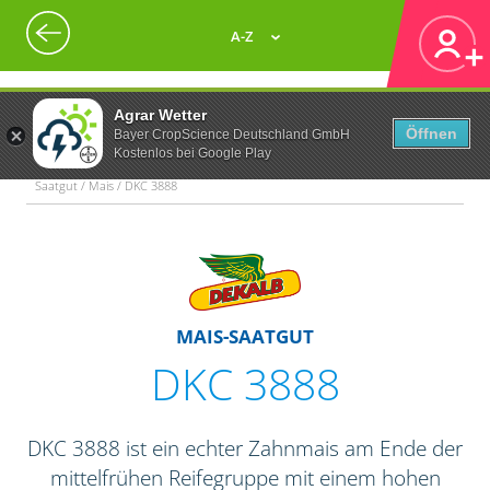
A-Z
Agrar Wetter
Öffnen
Bayer CropScience Deutschland GmbH
Kostenlos bei Google Play
Saatgut / Mais / DKC 3888
MAIS-SAATGUT
DKC 3888
DKC 3888 ist ein echter Zahnmais am Ende der
mittelfrühen Reifegruppe mit einem hohen