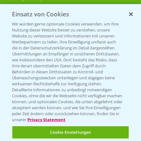
Bayer CropScience Schweiz
Einsatz von Cookies
Presse
Wir würden gerne optionale Cookies verwenden, um Ihre
Vegetables Deutschland
Nutzung dieser Website besser zu verstehen, unsere
Website zu verbessern und Informationen mit unseren
Infos
Werbepartnern zu teilen. Ihre Einwilligung umfasst auch
die in der Datenschutzerklärung im Detail dargestellten
Übermittlungen an Empfänger in unsicheren Drittstaaten,
wie insbesondere den USA. Dort besteht das Risiko, dass
LINKS
Ihre derart übermittelten Daten dem Zugriff durch
Apps
Behörden in diesen Drittstaaten zu Kontroll- und
Überwachungszwecken unterliegen und dagegen keine
Wetter Aktuell
wirksamen Rechtsbehelfe zur Verfügung stehen.
Detaillierte Informationen zu unbedingt notwendigen
Cookies, ohne die wir die Webseite nicht verfügbar machen
BROSCHÜREN
können, und optionalen Cookies, die unten abgelehnt oder
akzeptiert werden können, und wie Sie Ihre Einwilligungen
Ackerbau
jeder Zeit ändern oder zurückziehen können, finden Sie in
unserer
Privacy Statement
Saatgut
Sonderkulturen
Cookie Einstellungen