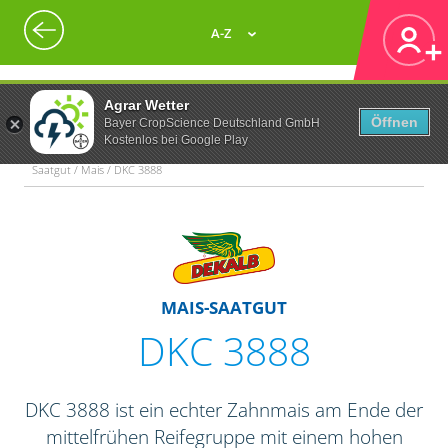
A-Z
Agrar Wetter
Öffnen
Bayer CropScience Deutschland GmbH
Kostenlos bei Google Play
Saatgut / Mais / DKC 3888
MAIS-SAATGUT
DKC 3888
DKC 3888 ist ein echter Zahnmais am Ende der
mittelfrühen Reifegruppe mit einem hohen