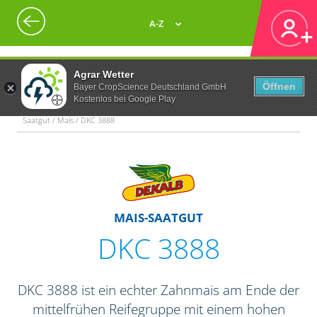
A-Z
Agrar Wetter
Öffnen
Bayer CropScience Deutschland GmbH
Kostenlos bei Google Play
Saatgut / Mais / DKC 3888
MAIS-SAATGUT
DKC 3888
DKC 3888 ist ein echter Zahnmais am Ende der
mittelfrühen Reifegruppe mit einem hohen