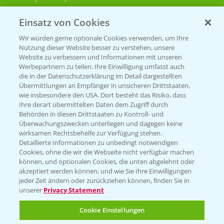
Bayer CropScience Schweiz
Einsatz von Cookies
Presse
Wir würden gerne optionale Cookies verwenden, um Ihre
Vegetables Deutschland
Nutzung dieser Website besser zu verstehen, unsere
Website zu verbessern und Informationen mit unseren
Infos
Werbepartnern zu teilen. Ihre Einwilligung umfasst auch
die in der Datenschutzerklärung im Detail dargestellten
Übermittlungen an Empfänger in unsicheren Drittstaaten,
wie insbesondere den USA. Dort besteht das Risiko, dass
LINKS
Ihre derart übermittelten Daten dem Zugriff durch
Apps
Behörden in diesen Drittstaaten zu Kontroll- und
Überwachungszwecken unterliegen und dagegen keine
Wetter Aktuell
wirksamen Rechtsbehelfe zur Verfügung stehen.
Detaillierte Informationen zu unbedingt notwendigen
Cookies, ohne die wir die Webseite nicht verfügbar machen
BROSCHÜREN
können, und optionalen Cookies, die unten abgelehnt oder
akzeptiert werden können, und wie Sie Ihre Einwilligungen
Ackerbau
jeder Zeit ändern oder zurückziehen können, finden Sie in
unserer
Privacy Statement
Saatgut
Sonderkulturen
Cookie Einstellungen