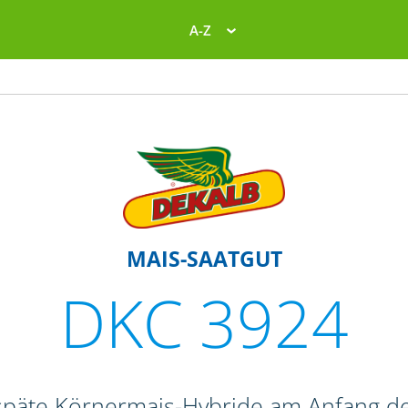
A-Z
MAIS-SAATGUT
DKC 3924
lspäte Körnermais-Hybride am Anfang d