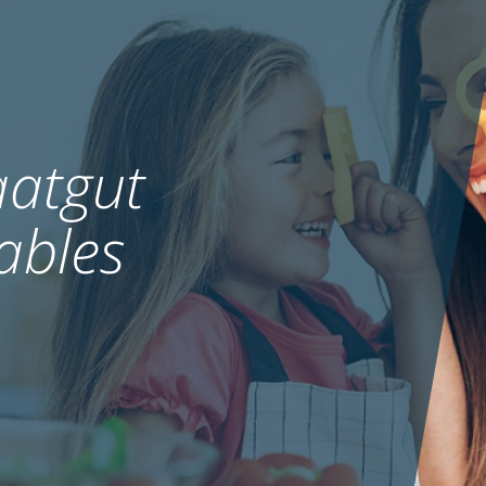
atgut
ables