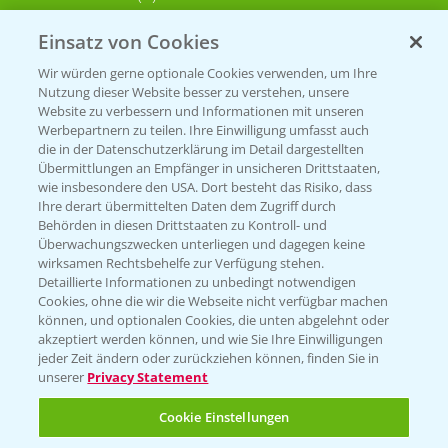
Einsatz von Cookies
KONTAKT
Wir würden gerne optionale Cookies verwenden, um Ihre
Nutzung dieser Website besser zu verstehen, unsere
Hilfe in Notfällen
Website zu verbessern und Informationen mit unseren
T.
+49 (0)214/30-20220
Werbepartnern zu teilen. Ihre Einwilligung umfasst auch
die in der Datenschutzerklärung im Detail dargestellten
Übermittlungen an Empfänger in unsicheren Drittstaaten,
wie insbesondere den USA. Dort besteht das Risiko, dass
Ihre derart übermittelten Daten dem Zugriff durch
Behörden in diesen Drittstaaten zu Kontroll- und
Überwachungszwecken unterliegen und dagegen keine
wirksamen Rechtsbehelfe zur Verfügung stehen.
Folgen Sie uns
Detaillierte Informationen zu unbedingt notwendigen
Cookies, ohne die wir die Webseite nicht verfügbar machen
können, und optionalen Cookies, die unten abgelehnt oder
akzeptiert werden können, und wie Sie Ihre Einwilligungen
jeder Zeit ändern oder zurückziehen können, finden Sie in
unserer
Privacy Statement
Cookie Einstellungen