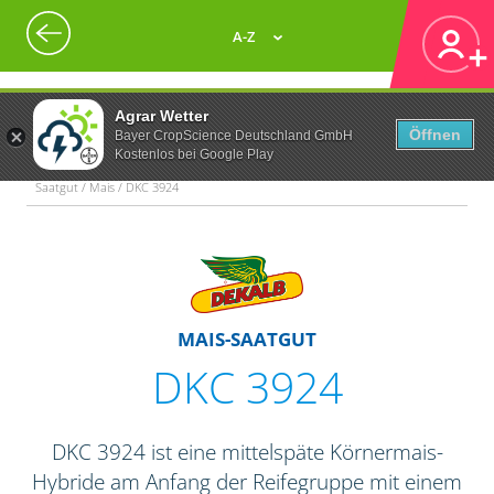
A-Z
Agrar Wetter
Öffnen
Bayer CropScience Deutschland GmbH
Kostenlos bei Google Play
Saatgut / Mais / DKC 3924
MAIS-SAATGUT
DKC 3924
DKC 3924 ist eine mittelspäte Körnermais-
Hybride am Anfang der Reifegruppe mit einem