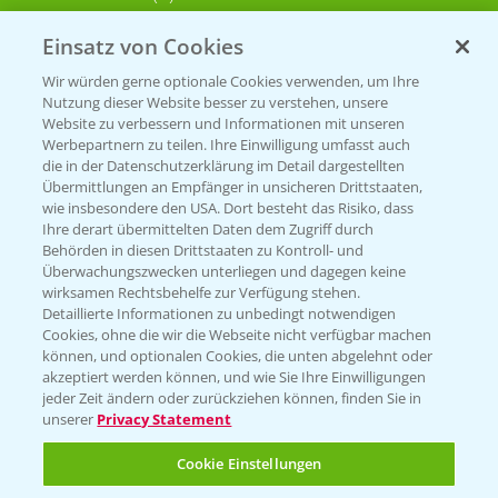
Einsatz von Cookies
KONTAKT
Wir würden gerne optionale Cookies verwenden, um Ihre
Nutzung dieser Website besser zu verstehen, unsere
Hilfe in Notfällen
Website zu verbessern und Informationen mit unseren
T.
+49 (0)214/30-20220
Werbepartnern zu teilen. Ihre Einwilligung umfasst auch
die in der Datenschutzerklärung im Detail dargestellten
Übermittlungen an Empfänger in unsicheren Drittstaaten,
wie insbesondere den USA. Dort besteht das Risiko, dass
Ihre derart übermittelten Daten dem Zugriff durch
Behörden in diesen Drittstaaten zu Kontroll- und
Überwachungszwecken unterliegen und dagegen keine
wirksamen Rechtsbehelfe zur Verfügung stehen.
Folgen Sie uns
Detaillierte Informationen zu unbedingt notwendigen
Cookies, ohne die wir die Webseite nicht verfügbar machen
können, und optionalen Cookies, die unten abgelehnt oder
akzeptiert werden können, und wie Sie Ihre Einwilligungen
jeder Zeit ändern oder zurückziehen können, finden Sie in
unserer
Privacy Statement
Cookie Einstellungen