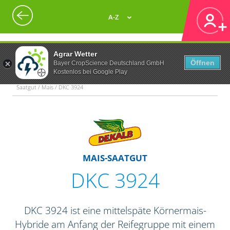
A-Z
Agrar Wetter
Öffnen
Bayer CropScience Deutschland GmbH
Kostenlos bei Google Play
Saatgut / Mais / DKC 3924
MAIS-SAATGUT
DKC 3924
DKC 3924 ist eine mittelspäte Körnermais-
Hybride am Anfang der Reifegruppe mit einem