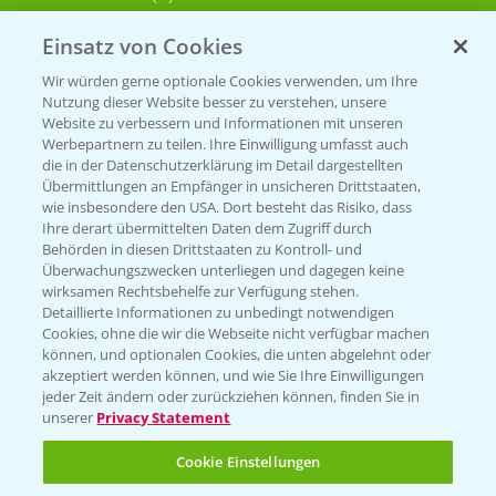
Einsatz von Cookies
KONTAKT
Wir würden gerne optionale Cookies verwenden, um Ihre
Nutzung dieser Website besser zu verstehen, unsere
Hilfe in Notfällen
Website zu verbessern und Informationen mit unseren
T.
+49 (0)214/30-20220
Werbepartnern zu teilen. Ihre Einwilligung umfasst auch
die in der Datenschutzerklärung im Detail dargestellten
Übermittlungen an Empfänger in unsicheren Drittstaaten,
wie insbesondere den USA. Dort besteht das Risiko, dass
Ihre derart übermittelten Daten dem Zugriff durch
Behörden in diesen Drittstaaten zu Kontroll- und
Überwachungszwecken unterliegen und dagegen keine
wirksamen Rechtsbehelfe zur Verfügung stehen.
Folgen Sie uns
Detaillierte Informationen zu unbedingt notwendigen
Cookies, ohne die wir die Webseite nicht verfügbar machen
können, und optionalen Cookies, die unten abgelehnt oder
akzeptiert werden können, und wie Sie Ihre Einwilligungen
jeder Zeit ändern oder zurückziehen können, finden Sie in
unserer
Privacy Statement
Cookie Einstellungen