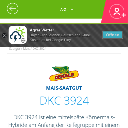
A-Z
Agrar Wetter
Öffnen
Bayer CropScience Deutschland GmbH
Kostenlos bei Google Play
Saatgut / Mais / DKC 3924
MAIS-SAATGUT
DKC 3924
DKC 3924 ist eine mittelspäte Körnermais-
Hybride am Anfang der Reifegruppe mit einem