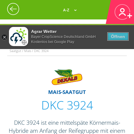
A-Z
Agrar Wetter
Öffnen
Bayer CropScience Deutschland GmbH
Kostenlos bei Google Play
Saatgut / Mais / DKC 3924
MAIS-SAATGUT
DKC 3924
DKC 3924 ist eine mittelspäte Körnermais-
Hybride am Anfang der Reifegruppe mit einem