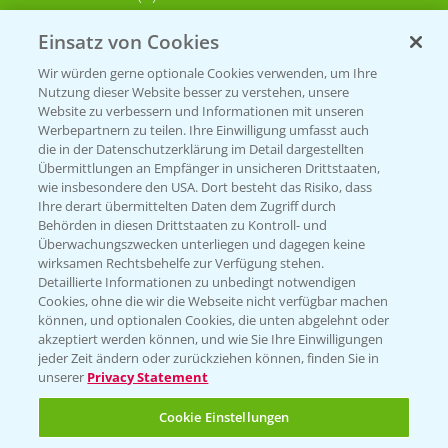
Einsatz von Cookies
KONTAKT
Wir würden gerne optionale Cookies verwenden, um Ihre
Nutzung dieser Website besser zu verstehen, unsere
Hilfe in Notfällen
Website zu verbessern und Informationen mit unseren
T.
+49 (0)214/30-20220
Werbepartnern zu teilen. Ihre Einwilligung umfasst auch
die in der Datenschutzerklärung im Detail dargestellten
Übermittlungen an Empfänger in unsicheren Drittstaaten,
wie insbesondere den USA. Dort besteht das Risiko, dass
Ihre derart übermittelten Daten dem Zugriff durch
Behörden in diesen Drittstaaten zu Kontroll- und
Überwachungszwecken unterliegen und dagegen keine
wirksamen Rechtsbehelfe zur Verfügung stehen.
Folgen Sie uns
Detaillierte Informationen zu unbedingt notwendigen
Cookies, ohne die wir die Webseite nicht verfügbar machen
können, und optionalen Cookies, die unten abgelehnt oder
akzeptiert werden können, und wie Sie Ihre Einwilligungen
jeder Zeit ändern oder zurückziehen können, finden Sie in
unserer
Privacy Statement
Cookie Einstellungen