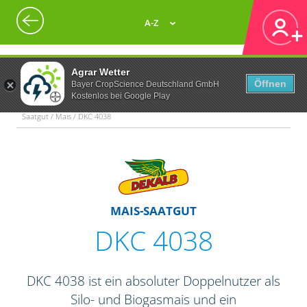
A-Z
Agrar Wetter
Öffnen
Bayer CropScience Deutschland GmbH
Kostenlos bei Google Play
Saatgut / Mais / DKC 4038
MAIS-SAATGUT
DKC 4038
DKC 4038 ist ein absoluter Doppelnutzer als
Silo- und Biogasmais und ein