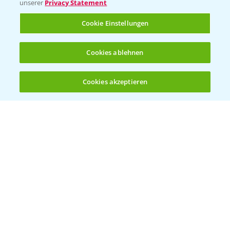
unserer
Privacy Statement
Cookie Einstellungen
Cookies ablehnen
Cookies akzeptieren
Öffnen
Bis zu 4 Produkte vergleichen:
(noch 4)
Rundgang MaisDemo bei Nördlingen mit
10:51
Schwerpunkt Silomais
19.09.2024