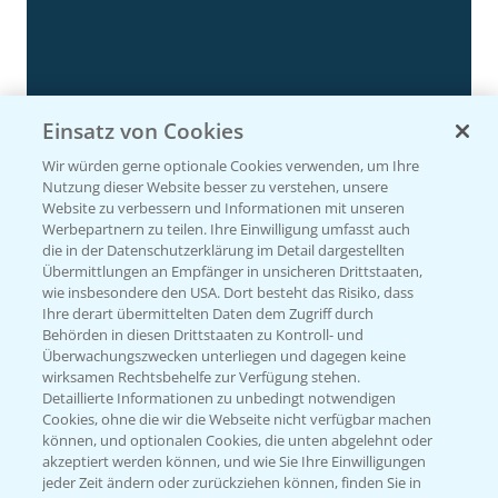
Einsatz von Cookies
Rundgang Silomais Demo bei Neu-Ulm
4:50
Wir würden gerne optionale Cookies verwenden, um Ihre
23.09.2024
Nutzung dieser Website besser zu verstehen, unsere
Website zu verbessern und Informationen mit unseren
Werbepartnern zu teilen. Ihre Einwilligung umfasst auch
die in der Datenschutzerklärung im Detail dargestellten
Übermittlungen an Empfänger in unsicheren Drittstaaten,
wie insbesondere den USA. Dort besteht das Risiko, dass
Ihre derart übermittelten Daten dem Zugriff durch
Behörden in diesen Drittstaaten zu Kontroll- und
Überwachungszwecken unterliegen und dagegen keine
wirksamen Rechtsbehelfe zur Verfügung stehen.
Detaillierte Informationen zu unbedingt notwendigen
Cookies, ohne die wir die Webseite nicht verfügbar machen
Rundgang - Silomais Demo Region
können, und optionalen Cookies, die unten abgelehnt oder
5:54
Augsburg
akzeptiert werden können, und wie Sie Ihre Einwilligungen
jeder Zeit ändern oder zurückziehen können, finden Sie in
24.09.2024