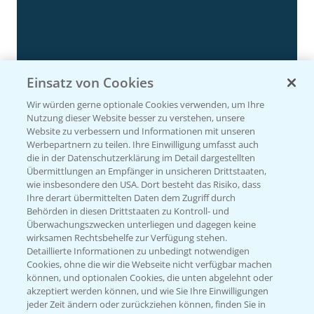
Einsatz von Cookies
Rundgang Silomais Demo bei Neu-Ulm
4:50
23.09.2024
Wir würden gerne optionale Cookies verwenden, um Ihre
Nutzung dieser Website besser zu verstehen, unsere
Website zu verbessern und Informationen mit unseren
Werbepartnern zu teilen. Ihre Einwilligung umfasst auch
die in der Datenschutzerklärung im Detail dargestellten
Übermittlungen an Empfänger in unsicheren Drittstaaten,
wie insbesondere den USA. Dort besteht das Risiko, dass
Ihre derart übermittelten Daten dem Zugriff durch
Behörden in diesen Drittstaaten zu Kontroll- und
Überwachungszwecken unterliegen und dagegen keine
wirksamen Rechtsbehelfe zur Verfügung stehen.
Detaillierte Informationen zu unbedingt notwendigen
Cookies, ohne die wir die Webseite nicht verfügbar machen
Rundgang - Silomais Demo Region
können, und optionalen Cookies, die unten abgelehnt oder
5:54
Augsburg
akzeptiert werden können, und wie Sie Ihre Einwilligungen
jeder Zeit ändern oder zurückziehen können, finden Sie in
24.09.2024