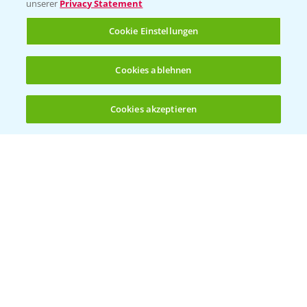
unserer
Privacy Statement
Cookie Einstellungen
Cookies ablehnen
Cookies akzeptieren
Öffnen
Bis zu 4 Produkte vergleichen:
(noch 4)
Rundgang MaisDemo bei Nördlingen mit
10:51
Schwerpunkt Silomais
19.09.2024