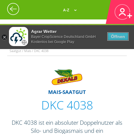
A-Z
Agrar Wetter
Öffnen
Bayer CropScience Deutschland GmbH
Kostenlos bei Google Play
Saatgut / Mais / DKC 4038
MAIS-SAATGUT
DKC 4038
DKC 4038 ist ein absoluter Doppelnutzer als
Silo- und Biogasmais und ein