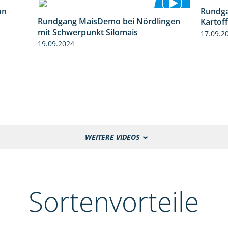
on
Rundga
5:54
Rundgang MaisDemo bei Nördlingen
Kartof
10:51
mit Schwerpunkt Silomais
17.09.2
19.09.2024
WEITERE VIDEOS
Sortenvorteile