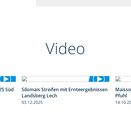
Video
25 Süd
Silomais Streifen mit Ernteergebnissen
Maisso
5:36
11:01
Landsberg Lech
Pfuhl
03.12.2025
14.10.2