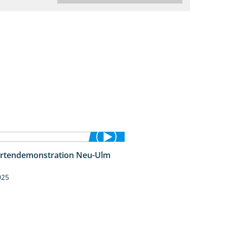
rtendemonstration Neu-Ulm
7:10
025