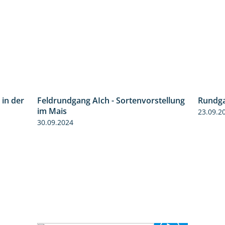
 in der
Feldrundgang AIch - Sortenvorstellung
5:16
11:24
Rundga
im Mais
23.09.2
30.09.2024