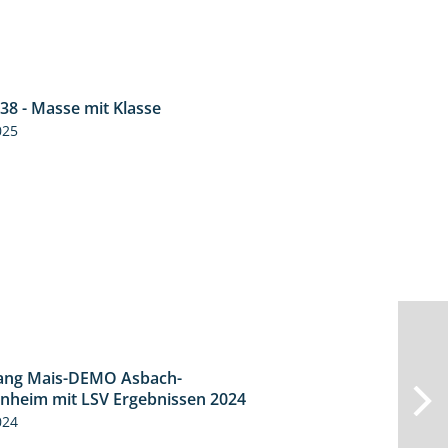
38 - Masse mit Klasse
1:32
025
ang Mais-DEMO Asbach-
8:38
heim mit LSV Ergebnissen 2024
024