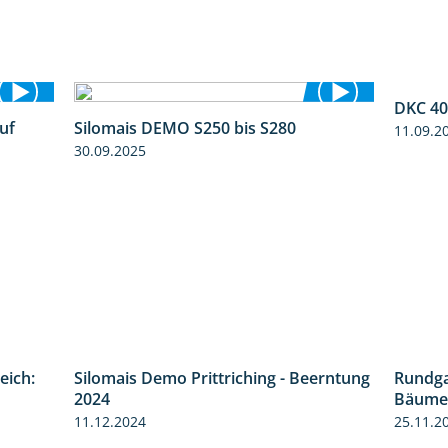
DKC 40
uf
Silomais DEMO S250 bis S280
11.09.2
7:04
9:58
30.09.2025
eich:
Rundg
1:41
Silomais Demo Prittriching - Beerntung
Bäumen
12:28
2024
25.11.2
11.12.2024