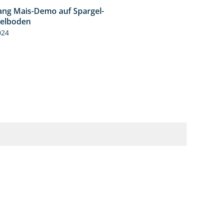
ng Mais-Demo auf Spargel-
9:53
felboden
024