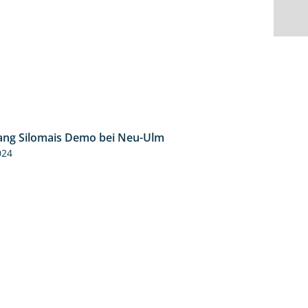
ng Silomais Demo bei Neu-Ulm
4:50
024