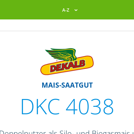
A-Z
MAIS-SAATGUT
DKC 4038
 Doppelnutzer als Silo- und Biogasmais