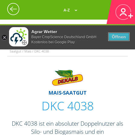
A-Z
Agrar Wetter
Öffnen
Bayer CropScience Deutschland GmbH
Kostenlos bei Google Play
Saatgut / Mais / DKC 4038
MAIS-SAATGUT
DKC 4038
DKC 4038 ist ein absoluter Doppelnutzer als
Silo- und Biogasmais und ein