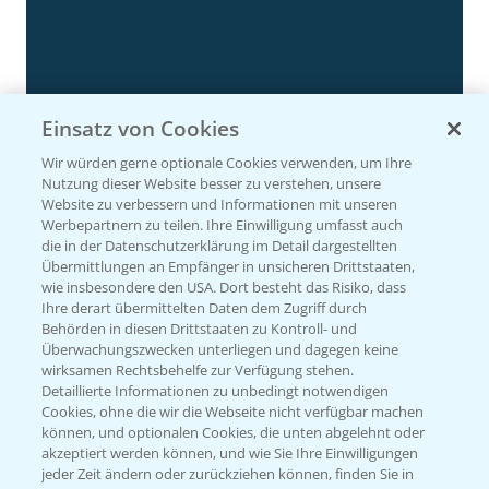
Einsatz von Cookies
Rundgang Silomais Demo bei Neu-Ulm
4:50
Wir würden gerne optionale Cookies verwenden, um Ihre
23.09.2024
Nutzung dieser Website besser zu verstehen, unsere
Website zu verbessern und Informationen mit unseren
Werbepartnern zu teilen. Ihre Einwilligung umfasst auch
die in der Datenschutzerklärung im Detail dargestellten
Übermittlungen an Empfänger in unsicheren Drittstaaten,
wie insbesondere den USA. Dort besteht das Risiko, dass
Ihre derart übermittelten Daten dem Zugriff durch
Behörden in diesen Drittstaaten zu Kontroll- und
Überwachungszwecken unterliegen und dagegen keine
wirksamen Rechtsbehelfe zur Verfügung stehen.
Detaillierte Informationen zu unbedingt notwendigen
Cookies, ohne die wir die Webseite nicht verfügbar machen
können, und optionalen Cookies, die unten abgelehnt oder
Rundgang - Silomais Demo Region
5:54
akzeptiert werden können, und wie Sie Ihre Einwilligungen
Augsburg
jeder Zeit ändern oder zurückziehen können, finden Sie in