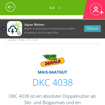
A-Z
Agrar Wetter
Öffnen
Bayer CropScience Deutschland GmbH
Kostenlos bei Google Play
Saatgut / Mais / DKC 4038
MAIS-SAATGUT
DKC 4038
DKC 4038 ist ein absoluter Doppelnutzer als
Silo- und Biogasmais und ein