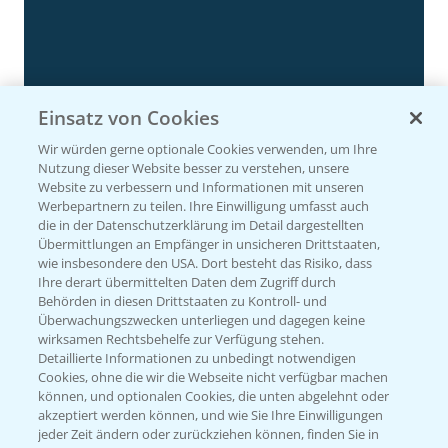
Einsatz von Cookies
Rundgang Silomais Demo bei Neu-Ulm
4:50
Wir würden gerne optionale Cookies verwenden, um Ihre
23.09.2024
Nutzung dieser Website besser zu verstehen, unsere
Website zu verbessern und Informationen mit unseren
Werbepartnern zu teilen. Ihre Einwilligung umfasst auch
die in der Datenschutzerklärung im Detail dargestellten
Übermittlungen an Empfänger in unsicheren Drittstaaten,
wie insbesondere den USA. Dort besteht das Risiko, dass
Ihre derart übermittelten Daten dem Zugriff durch
Behörden in diesen Drittstaaten zu Kontroll- und
Überwachungszwecken unterliegen und dagegen keine
wirksamen Rechtsbehelfe zur Verfügung stehen.
Detaillierte Informationen zu unbedingt notwendigen
Cookies, ohne die wir die Webseite nicht verfügbar machen
können, und optionalen Cookies, die unten abgelehnt oder
Rundgang - Silomais Demo Region
5:54
akzeptiert werden können, und wie Sie Ihre Einwilligungen
Augsburg
jeder Zeit ändern oder zurückziehen können, finden Sie in