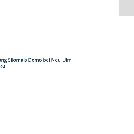
ng Silomais Demo bei Neu-Ulm
4:50
024