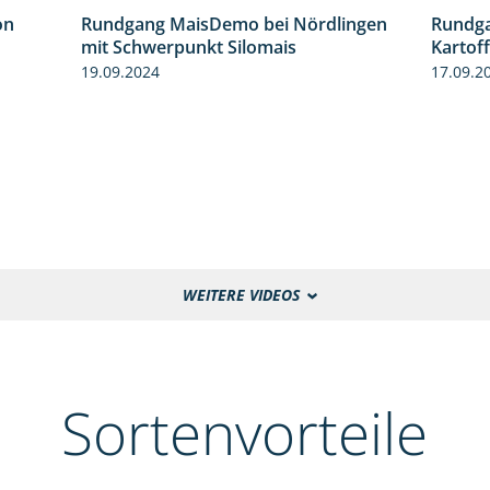
Rundgang MaisDemo bei Nördlingen
Rundga
10:51
on
mit Schwerpunkt Silomais
Kartof
5:54
19.09.2024
17.09.2
WEITERE VIDEOS
Sortenvorteile