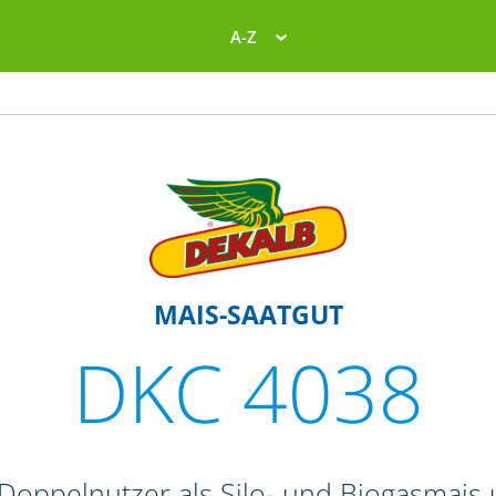
A-Z
MAIS-SAATGUT
DKC 4038
 Doppelnutzer als Silo- und Biogasmais