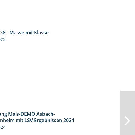
38 - Masse mit Klasse
1:32
025
ang Mais-DEMO Asbach-
8:38
heim mit LSV Ergebnissen 2024
024