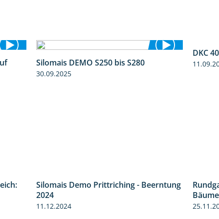
DKC 40
uf
Silomais DEMO S250 bis S280
11.09.2
7:04
9:58
30.09.2025
eich:
Silomais Demo Prittriching - Beerntung
Rundg
1:41
12:28
2024
Bäumen
11.12.2024
25.11.2