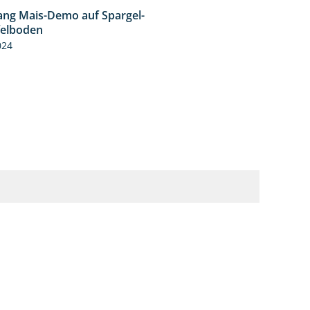
ng Mais-Demo auf Spargel-
9:53
felboden
024