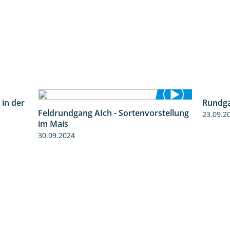
Rundga
 in der
Feldrundgang AIch - Sortenvorstellung
23.09.2
5:16
11:24
im Mais
30.09.2024