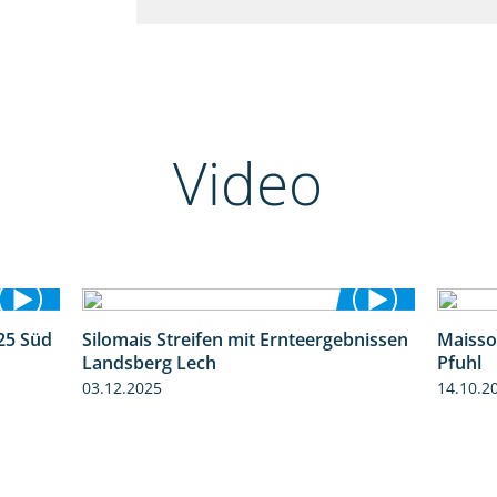
Video
25 Süd
Silomais Streifen mit Ernteergebnissen
Maisso
5:36
11:01
Landsberg Lech
Pfuhl
03.12.2025
14.10.2