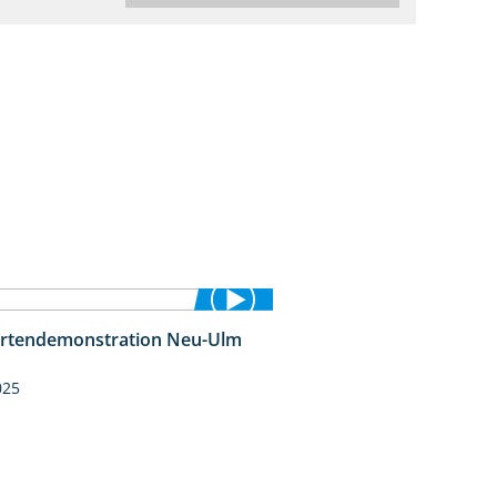
rtendemonstration Neu-Ulm
7:10
025