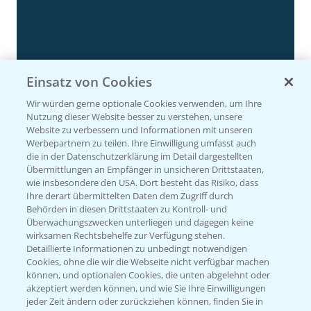
Einsatz von Cookies
Rundgang Silomais Demo bei Neu-Ulm
4:50
Wir würden gerne optionale Cookies verwenden, um Ihre
23.09.2024
Nutzung dieser Website besser zu verstehen, unsere
Website zu verbessern und Informationen mit unseren
Werbepartnern zu teilen. Ihre Einwilligung umfasst auch
die in der Datenschutzerklärung im Detail dargestellten
Übermittlungen an Empfänger in unsicheren Drittstaaten,
wie insbesondere den USA. Dort besteht das Risiko, dass
Ihre derart übermittelten Daten dem Zugriff durch
Behörden in diesen Drittstaaten zu Kontroll- und
Überwachungszwecken unterliegen und dagegen keine
wirksamen Rechtsbehelfe zur Verfügung stehen.
Detaillierte Informationen zu unbedingt notwendigen
Cookies, ohne die wir die Webseite nicht verfügbar machen
können, und optionalen Cookies, die unten abgelehnt oder
Rundgang - Silomais Demo Region
5:54
akzeptiert werden können, und wie Sie Ihre Einwilligungen
Augsburg
jeder Zeit ändern oder zurückziehen können, finden Sie in