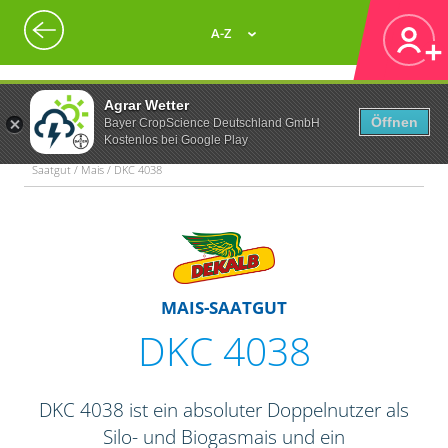
A-Z
Agrar Wetter
Öffnen
Bayer CropScience Deutschland GmbH
Kostenlos bei Google Play
Saatgut / Mais / DKC 4038
MAIS-SAATGUT
DKC 4038
DKC 4038 ist ein absoluter Doppelnutzer als
Silo- und Biogasmais und ein