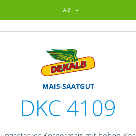
A-Z
MAIS-SAATGUT
DKC 4109
stungsstarker Körnermais mit hohen Ko