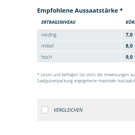
Empfohlene Aussaatstärke *
ERTRAGSNIVEAU
KÖR
niedrig
7,0
mittel
8,0
hoch
9,0
* Lesen und befolgen Sie stets die Anweisungen auf 
Saatgutverpackung angegebene maximale Aussaatst
VERGLEICHEN