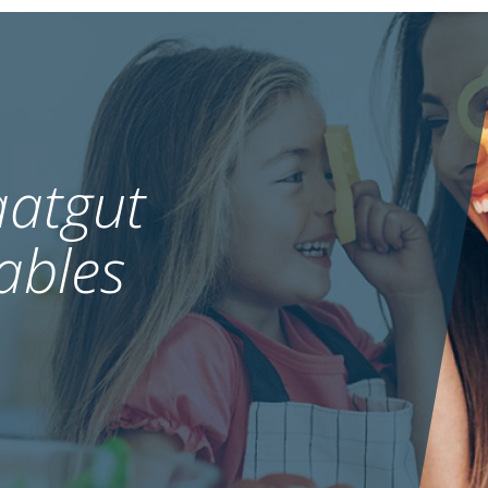
atgut
ables