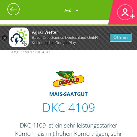
A-Z
Agrar Wetter
Öffnen
Bayer CropScience Deutschland GmbH
Kostenlos bei Google Play
Saatgut / Mais / DKC 4109
MAIS-SAATGUT
DKC 4109
DKC 4109 ist ein sehr leistungsstarker
Körnermais mit hohen Kornerträgen, sehr