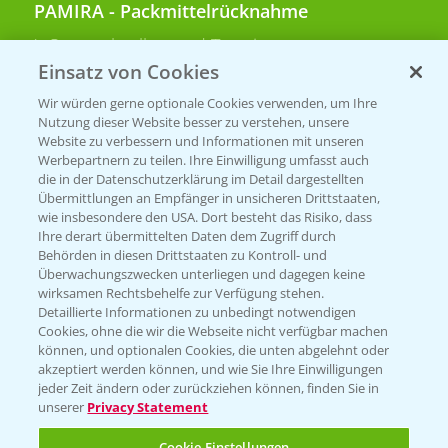
PAMIRA - Packmittelrücknahme
Sammelstellen und Termine
Einsatz von Cookies
PRE - Chemikalien sicher entsorgen
Wir würden gerne optionale Cookies verwenden, um Ihre
Nutzung dieser Website besser zu verstehen, unsere
Sammelstellen und Termine
Website zu verbessern und Informationen mit unseren
Werbepartnern zu teilen. Ihre Einwilligung umfasst auch
die in der Datenschutzerklärung im Detail dargestellten
Übermittlungen an Empfänger in unsicheren Drittstaaten,
Kontakt & Notfall
wie insbesondere den USA. Dort besteht das Risiko, dass
Ihre derart übermittelten Daten dem Zugriff durch
Behörden in diesen Drittstaaten zu Kontroll- und
Beratung auf WhatsApp
Überwachungszwecken unterliegen und dagegen keine
T.
+49 (0)174 346 564 1
wirksamen Rechtsbehelfe zur Verfügung stehen.
Detaillierte Informationen zu unbedingt notwendigen
Cookies, ohne die wir die Webseite nicht verfügbar machen
KONTAKT
können, und optionalen Cookies, die unten abgelehnt oder
akzeptiert werden können, und wie Sie Ihre Einwilligungen
jeder Zeit ändern oder zurückziehen können, finden Sie in
Hilfe in Notfällen
unserer
Privacy Statement
T.
+49 (0)214/30-20220
Cookie Einstellungen