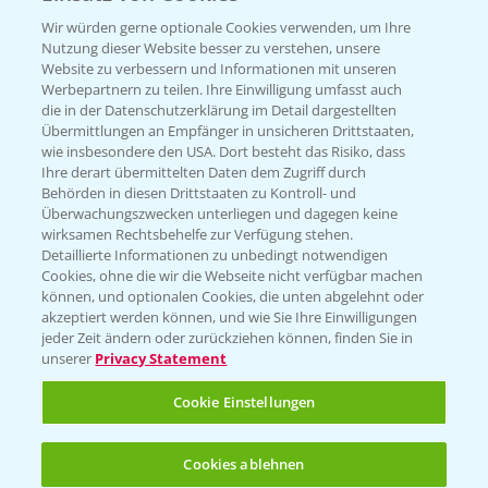
PAMIRA - Packmittelrücknahme
Wir würden gerne optionale Cookies verwenden, um Ihre
Sammelstellen und Termine
Nutzung dieser Website besser zu verstehen, unsere
Website zu verbessern und Informationen mit unseren
Werbepartnern zu teilen. Ihre Einwilligung umfasst auch
PRE - Chemikalien sicher entsorgen
die in der Datenschutzerklärung im Detail dargestellten
Übermittlungen an Empfänger in unsicheren Drittstaaten,
Sammelstellen und Termine
wie insbesondere den USA. Dort besteht das Risiko, dass
Ihre derart übermittelten Daten dem Zugriff durch
Behörden in diesen Drittstaaten zu Kontroll- und
Überwachungszwecken unterliegen und dagegen keine
Kontakt & Notfall
wirksamen Rechtsbehelfe zur Verfügung stehen.
Detaillierte Informationen zu unbedingt notwendigen
Cookies, ohne die wir die Webseite nicht verfügbar machen
Beratung auf WhatsApp
können, und optionalen Cookies, die unten abgelehnt oder
T.
+49 (0)174 346 564 1
akzeptiert werden können, und wie Sie Ihre Einwilligungen
jeder Zeit ändern oder zurückziehen können, finden Sie in
unserer
Privacy Statement
KONTAKT
Cookie Einstellungen
Hilfe in Notfällen
Cookies ablehnen
T.
+49 (0)214/30-20220