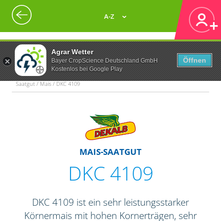
A-Z
Agrar Wetter
Öffnen
Bayer CropScience Deutschland GmbH
Kostenlos bei Google Play
Saatgut / Mais / DKC 4109
MAIS-SAATGUT
DKC 4109
DKC 4109 ist ein sehr leistungsstarker
Körnermais mit hohen Kornerträgen, sehr