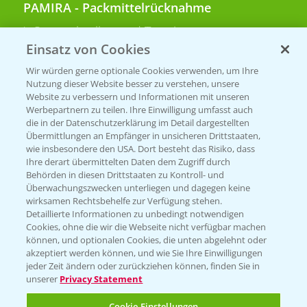
PAMIRA - Packmittelrücknahme
Sammelstellen und Termine
Einsatz von Cookies
PRE - Chemikalien sicher entsorgen
Wir würden gerne optionale Cookies verwenden, um Ihre
Nutzung dieser Website besser zu verstehen, unsere
Sammelstellen und Termine
Website zu verbessern und Informationen mit unseren
Werbepartnern zu teilen. Ihre Einwilligung umfasst auch
die in der Datenschutzerklärung im Detail dargestellten
Übermittlungen an Empfänger in unsicheren Drittstaaten,
Kontakt & Notfall
wie insbesondere den USA. Dort besteht das Risiko, dass
Ihre derart übermittelten Daten dem Zugriff durch
Behörden in diesen Drittstaaten zu Kontroll- und
Beratung auf WhatsApp
Überwachungszwecken unterliegen und dagegen keine
T.
+49 (0)174 346 564 1
wirksamen Rechtsbehelfe zur Verfügung stehen.
Detaillierte Informationen zu unbedingt notwendigen
Cookies, ohne die wir die Webseite nicht verfügbar machen
KONTAKT
können, und optionalen Cookies, die unten abgelehnt oder
akzeptiert werden können, und wie Sie Ihre Einwilligungen
jeder Zeit ändern oder zurückziehen können, finden Sie in
Hilfe in Notfällen
unserer
Privacy Statement
T.
+49 (0)214/30-20220
Cookie Einstellungen