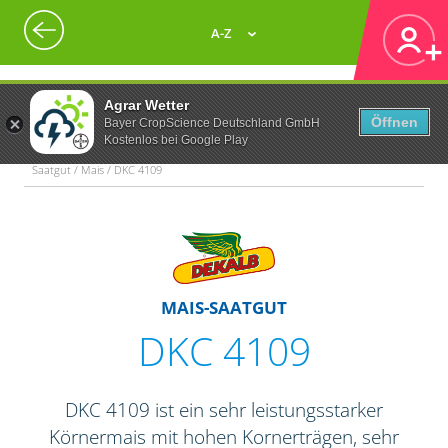
A-Z
Agrar Wetter
Öffnen
Bayer CropScience Deutschland GmbH
Kostenlos bei Google Play
Saatgut / Mais / DKC 4109
MAIS-SAATGUT
DKC 4109
DKC 4109 ist ein sehr leistungsstarker
Körnermais mit hohen Kornerträgen, sehr