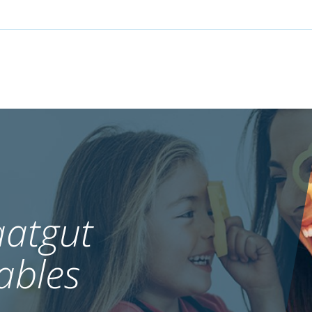
atgut
ables