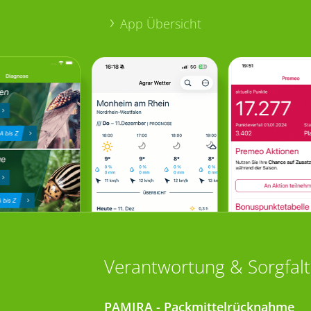
App Übersicht
Verantwortung & Sorgfalt
PAMIRA - Packmittelrücknahme