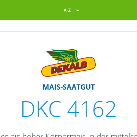
A-Z
MAIS-SAATGUT
DKC 4162
her bis hoher Körnermais in der mittels