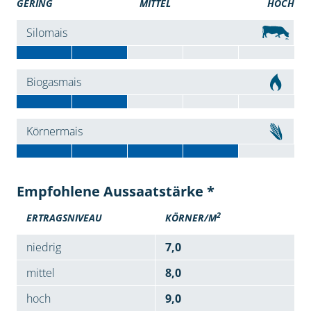
GERING
MITTEL
HOCH
Silomais
Biogasmais
Körnermais
Empfohlene Aussaatstärke *
2
ERTRAGSNIVEAU
KÖRNER/M
niedrig
7,0
mittel
8,0
hoch
9,0