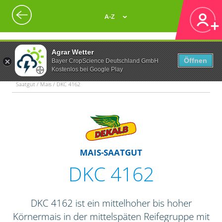
A-Z
Agrar Wetter
Öffnen
Bayer CropScience Deutschland GmbH
Kostenlos bei Google Play
Saatgut / Mais / DKC 4162
MAIS-SAATGUT
DKC 4162
DKC 4162 ist ein mittelhoher bis hoher
Körnermais in der mittelspäten Reifegruppe mit