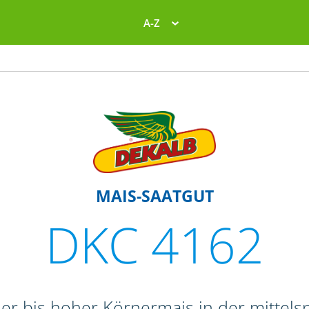
A-Z
MAIS-SAATGUT
DKC 4162
her bis hoher Körnermais in der mittels