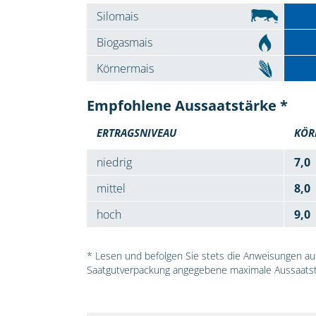
Silomais
Biogasmais
Körnermais
Empfohlene Aussaatstärke *
ERTRAGSNIVEAU
KÖR
niedrig
7,0
mittel
8,0
hoch
9,0
* Lesen und befolgen Sie stets die Anweisungen auf 
Saatgutverpackung angegebene maximale Aussaatst