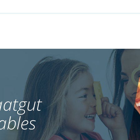
atgut
ables