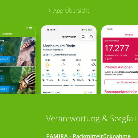
App Übersicht
Verantwortung & Sorgfalt
PAMIRA - Packmittelrücknahme