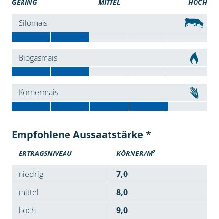
GERING
MITTEL
HOCH
Silomais
Biogasmais
Körnermais
Empfohlene Aussaatstärke *
2
ERTRAGSNIVEAU
KÖRNER/M
niedrig
7,0
mittel
8,0
hoch
9,0