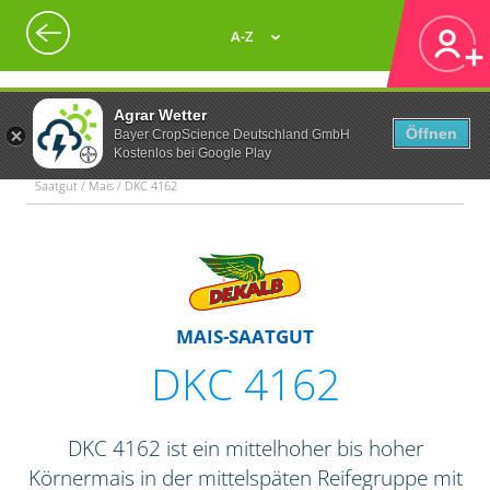
A-Z
Agrar Wetter
Öffnen
Bayer CropScience Deutschland GmbH
Kostenlos bei Google Play
Saatgut / Mais / DKC 4162
MAIS-SAATGUT
DKC 4162
DKC 4162 ist ein mittelhoher bis hoher
Körnermais in der mittelspäten Reifegruppe mit