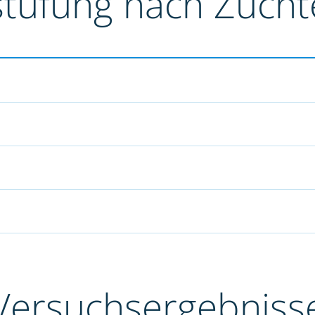
stufung nach Züch
Versuchsergebniss