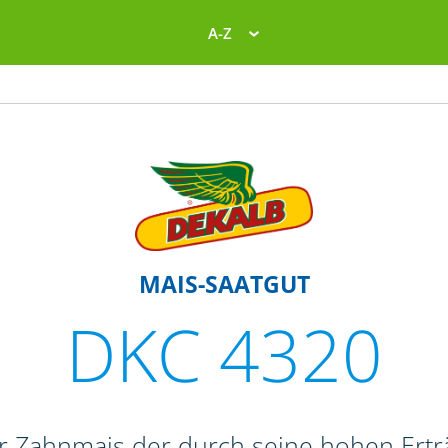
A-Z
MAIS-SAATGUT
DKC 4320
er Zahnmais der durch seine hohen Ertr