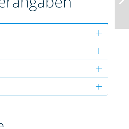
terangaben
e