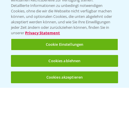
wirksamen Rechtsbehelfe zur Verfügung stehen.
Detaillierte Informationen zu unbedingt notwendigen
Cookies, ohne die wir die Webseite nicht verfügbar machen
Beratung auf WhatsApp
können, und optionalen Cookies, die unten abgelehnt oder
T.
+49 (0)174 346 564 1
akzeptiert werden können, und wie Sie Ihre Einwilligungen
jeder Zeit ändern oder zurückziehen können, finden Sie in
unserer
Privacy Statement
KONTAKT
Cookie Einstellungen
Hilfe in Notfällen
Cookies ablehnen
T.
+49 (0)214/30-20220
Cookies akzeptieren
Öffnen
Bis zu 4 Produkte vergleichen:
(noch 4)
Folgen Sie uns