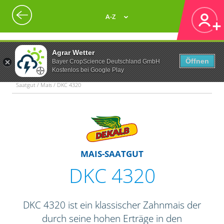
A-Z
Agrar Wetter
Öffnen
Bayer CropScience Deutschland GmbH
Kostenlos bei Google Play
Saatgut / Mais / DKC 4320
MAIS-SAATGUT
DKC 4320
DKC 4320 ist ein klassischer Zahnmais der
durch seine hohen Erträge in den