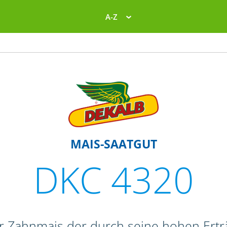
A-Z
MAIS-SAATGUT
DKC 4320
er Zahnmais der durch seine hohen Ertr