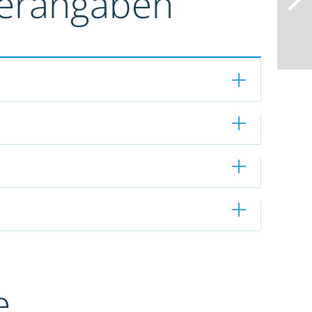
terangaben
e