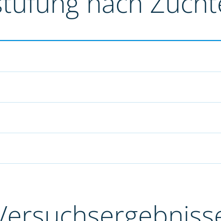
stufung nach Züch
Versuchsergebniss