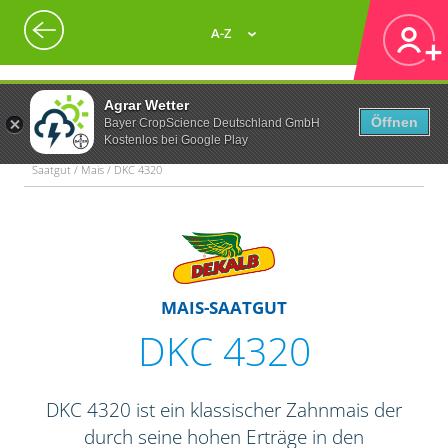
A-Z
Agrar Wetter
Öffnen
Bayer CropScience Deutschland GmbH
Kostenlos bei Google Play
Saatgut / Mais / DKC 4320
MAIS-SAATGUT
DKC 4320
DKC 4320 ist ein klassischer Zahnmais der
durch seine hohen Erträge in den