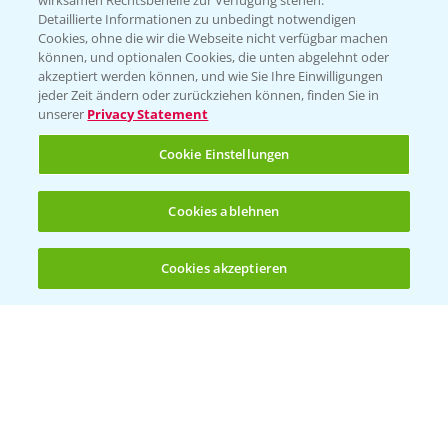
wirksamen Rechtsbehelfe zur Verfügung stehen.
Detaillierte Informationen zu unbedingt notwendigen
Cookies, ohne die wir die Webseite nicht verfügbar machen
Beratung auf WhatsApp
können, und optionalen Cookies, die unten abgelehnt oder
T.
+49 (0)174 346 564 1
akzeptiert werden können, und wie Sie Ihre Einwilligungen
jeder Zeit ändern oder zurückziehen können, finden Sie in
unserer
Privacy Statement
KONTAKT
Cookie Einstellungen
Hilfe in Notfällen
Cookies ablehnen
T.
+49 (0)214/30-20220
Cookies akzeptieren
Öffnen
Bis zu 4 Produkte vergleichen:
(noch 4)
Folgen Sie uns