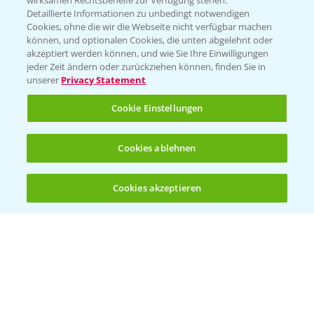
wirksamen Rechtsbehelfe zur Verfügung stehen.
Detaillierte Informationen zu unbedingt notwendigen
Cookies, ohne die wir die Webseite nicht verfügbar machen
Beratung auf WhatsApp
können, und optionalen Cookies, die unten abgelehnt oder
T.
+49 (0)174 346 564 1
akzeptiert werden können, und wie Sie Ihre Einwilligungen
jeder Zeit ändern oder zurückziehen können, finden Sie in
unserer
Privacy Statement
KONTAKT
Cookie Einstellungen
Hilfe in Notfällen
Cookies ablehnen
T.
+49 (0)214/30-20220
Cookies akzeptieren
Öffnen
Bis zu 4 Produkte vergleichen:
(noch 4)
Folgen Sie uns