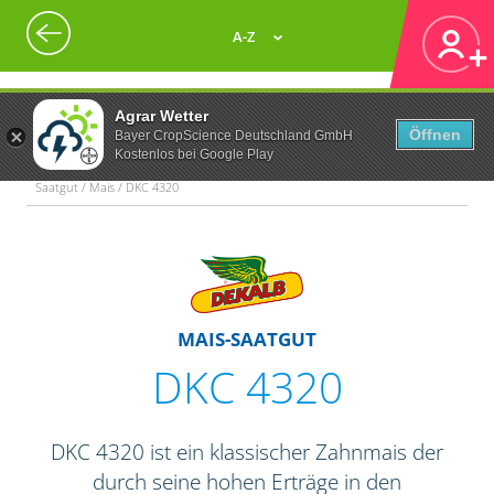
A-Z
Agrar Wetter
Öffnen
Bayer CropScience Deutschland GmbH
Kostenlos bei Google Play
Saatgut / Mais / DKC 4320
MAIS-SAATGUT
DKC 4320
DKC 4320 ist ein klassischer Zahnmais der
durch seine hohen Erträge in den