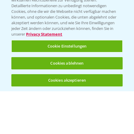
wirksamen Rechtsbehelfe zur Verfügung stehen.
Detaillierte Informationen zu unbedingt notwendigen
Cookies, ohne die wir die Webseite nicht verfügbar machen
Beratung auf WhatsApp
können, und optionalen Cookies, die unten abgelehnt oder
T.
+49 (0)174 346 564 1
akzeptiert werden können, und wie Sie Ihre Einwilligungen
jeder Zeit ändern oder zurückziehen können, finden Sie in
unserer
Privacy Statement
KONTAKT
Cookie Einstellungen
Hilfe in Notfällen
Cookies ablehnen
T.
+49 (0)214/30-20220
Cookies akzeptieren
Öffnen
Bis zu 4 Produkte vergleichen:
(noch 4)
Folgen Sie uns