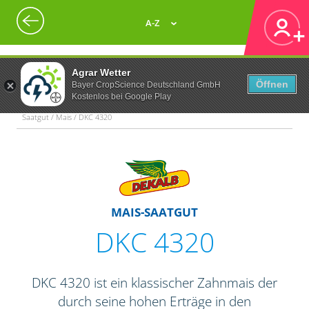
A-Z
Agrar Wetter
Öffnen
Bayer CropScience Deutschland GmbH
Kostenlos bei Google Play
Saatgut / Mais / DKC 4320
MAIS-SAATGUT
DKC 4320
DKC 4320 ist ein klassischer Zahnmais der
durch seine hohen Erträge in den