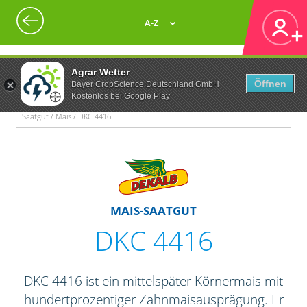
A-Z
Agrar Wetter
Öffnen
Bayer CropScience Deutschland GmbH
Kostenlos bei Google Play
Saatgut / Mais / DKC 4416
MAIS-SAATGUT
DKC 4416
DKC 4416 ist ein mittelspäter Körnermais mit
hundertprozentiger Zahnmaisausprägung. Er