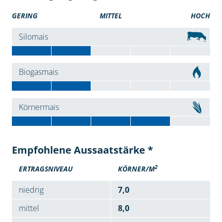
GERING
MITTEL
HOCH
Silomais
Biogasmais
Körnermais
Empfohlene Aussaatstärke *
2
ERTRAGSNIVEAU
KÖRNER/M
niedrig
7,0
mittel
8,0