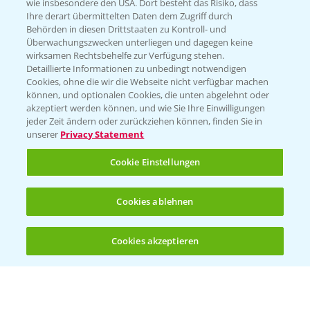
wie insbesondere den USA. Dort besteht das Risiko, dass
Ihre derart übermittelten Daten dem Zugriff durch
Behörden in diesen Drittstaaten zu Kontroll- und
Überwachungszwecken unterliegen und dagegen keine
wirksamen Rechtsbehelfe zur Verfügung stehen.
Folgen Sie uns
Detaillierte Informationen zu unbedingt notwendigen
Cookies, ohne die wir die Webseite nicht verfügbar machen
können, und optionalen Cookies, die unten abgelehnt oder
akzeptiert werden können, und wie Sie Ihre Einwilligungen
jeder Zeit ändern oder zurückziehen können, finden Sie in
unserer
Privacy Statement
Cookie Einstellungen
Allgemeine Nutzungsbedingungen
Datenschutzerklärung
Cookies ablehnen
Impressum
Gebrauchshinweise
Cookies akzeptieren
Öffnen
Bis zu 4 Produkte vergleichen:
(noch 4)
© Bayer CropScience Deutschland GmbH