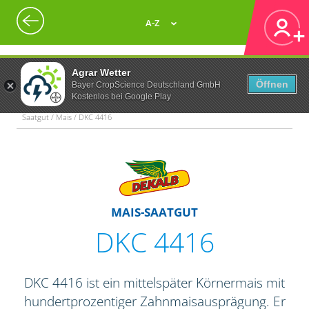
A-Z
Agrar Wetter
Öffnen
Bayer CropScience Deutschland GmbH
Kostenlos bei Google Play
Saatgut / Mais / DKC 4416
MAIS-SAATGUT
DKC 4416
DKC 4416 ist ein mittelspäter Körnermais mit
hundertprozentiger Zahnmaisausprägung. Er