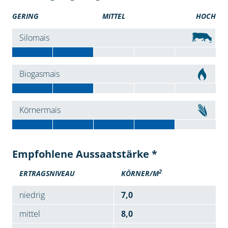
GERING
MITTEL
HOCH
Silomais
Biogasmais
Körnermais
Empfohlene Aussaatstärke *
2
ERTRAGSNIVEAU
KÖRNER/M
niedrig
7,0
mittel
8,0